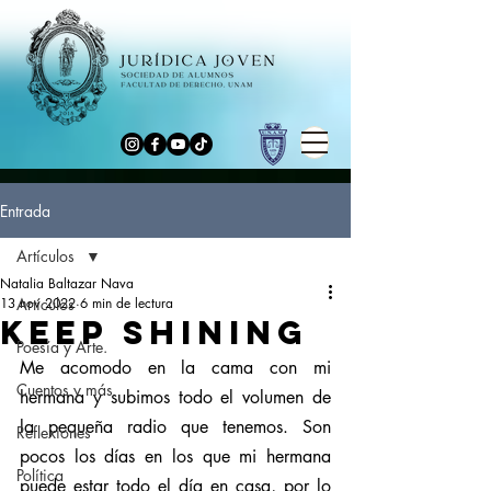
Entrada
Artículos
Natalia Baltazar Nava
13 nov 2022
Artículos
6 min de lectura
Keep Shining
Poesía y Arte.
Me acomodo en la cama con mi 
Cuentos y más
hermana y subimos todo el volumen de 
la pequeña radio que tenemos. Son 
Reflexiones
pocos los días en los que mi hermana 
Política
puede estar todo el día en casa, por lo 