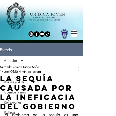
Entrada
Artículos
Miranda Ramón Diana Sofía
14 nov 2022
Artículos
4 min de lectura
La sequía
Poesía y Arte.
causada por
Cuentos y más
la ineficacia
Reflexiones
del gobierno
Política
El problema de la sequía es una 